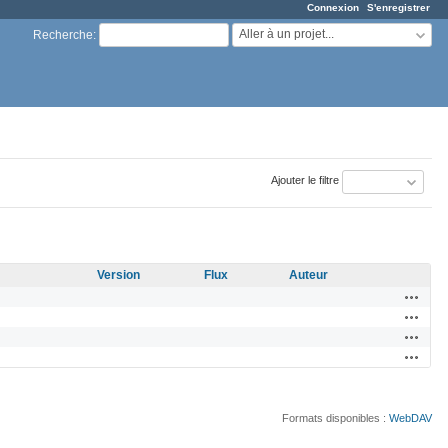
Connexion
S'enregistrer
Aller à un projet...
Recherche
:
Ajouter le filtre
Version
Flux
Auteur
Actions
Actions
Actions
Actions
Formats disponibles :
WebDAV