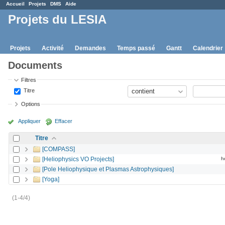
Accueil
Projets
DMS
Aide
Projets du LESIA
Projets
Activité
Demandes
Temps passé
Gantt
Calendrier
Documents
Filtres
Titre
Options
Appliquer
Effacer
Titre
[COMPASS]
[Heliophysics VO Projects]
h
[Pole Heliophysique et Plasmas Astrophysiques]
[Yoga]
(1-4/4)