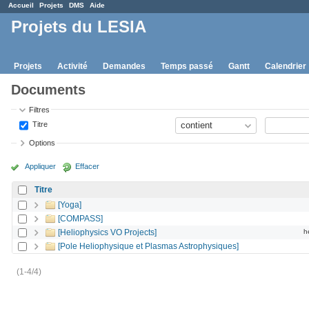
Accueil
Projets
DMS
Aide
Projets du LESIA
Projets
Activité
Demandes
Temps passé
Gantt
Calendrier
Documents
Filtres
Titre
Options
Appliquer
Effacer
Titre
[Yoga]
[COMPASS]
[Heliophysics VO Projects]
h
[Pole Heliophysique et Plasmas Astrophysiques]
(1-4/4)