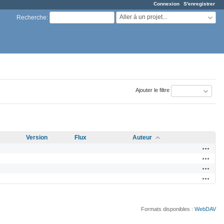
Connexion
S'enregistrer
Aller à un projet...
Recherche
:
Ajouter le filtre
Version
Flux
Auteur
Actions
Actions
Actions
Actions
Formats disponibles :
WebDAV