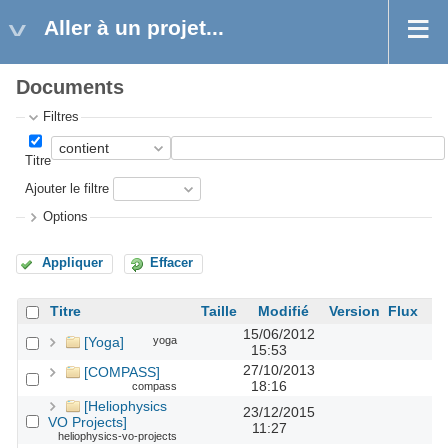
Aller à un projet...
Documents
Filtres
Titre
Ajouter le filtre
Options
Appliquer
Effacer
Titre
Taille
Modifié
Version
Flux
15/06/2012
[Yoga]
yoga
15:53
27/10/2013
[COMPASS]
18:16
compass
[Heliophysics
23/12/2015
VO Projects]
11:27
heliophysics-vo-projects