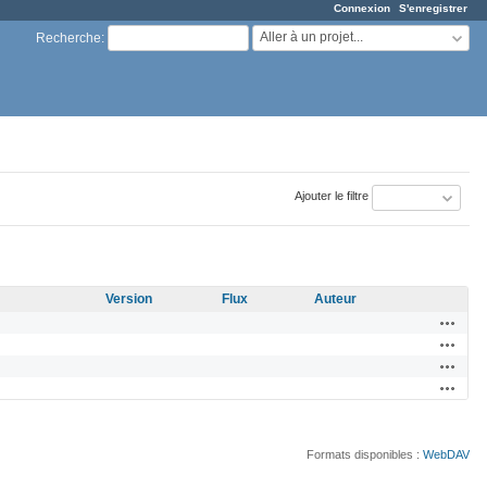
Connexion
S'enregistrer
Aller à un projet...
Recherche
:
Ajouter le filtre
Version
Flux
Auteur
Actions
Actions
Actions
Actions
Formats disponibles :
WebDAV