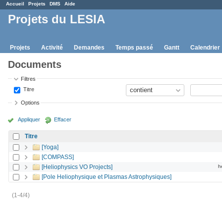
Accueil
Projets
DMS
Aide
Projets du LESIA
Projets
Activité
Demandes
Temps passé
Gantt
Calendrier
Documents
Filtres
Titre
Options
Appliquer
Effacer
Titre
[Yoga]
[COMPASS]
[Heliophysics VO Projects]
h
[Pole Heliophysique et Plasmas Astrophysiques]
(1-4/4)