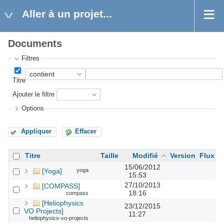
Aller à un projet...
Documents
Filtres
Titre
Ajouter le filtre
Options
Appliquer
Effacer
Titre
Taille
Modifié
Version
Flux
A
15/06/2012
[Yoga]
yoga
15:53
27/10/2013
[COMPASS]
18:16
compass
[Heliophysics
23/12/2015
VO Projects]
11:27
heliophysics-vo-projects