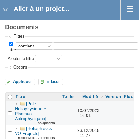
Aller à un projet...
Documents
Filtres
Titre
Ajouter le filtre
Options
Appliquer
Effacer
Titre
Taille
Modifié
Version
Flux
A
[Pole
Heliophysique et
10/07/2023
Plasmas
16:01
Astrophysiques]
poleplasma
[Heliophysics
23/12/2015
VO Projects]
11:27
heliophysics-vo-projects