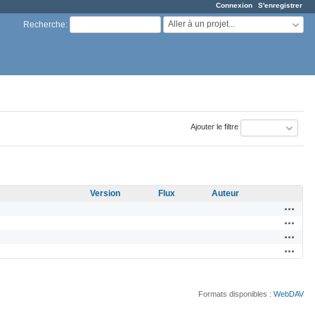
Connexion
S'enregistrer
Aller à un projet...
Recherche
:
Ajouter le filtre
Version
Flux
Auteur
Actions
Actions
Actions
Actions
Formats disponibles :
WebDAV