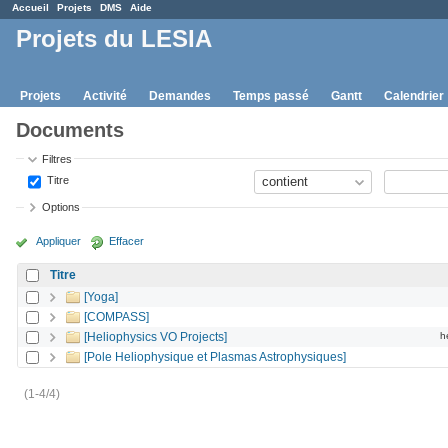
Accueil
Projets
DMS
Aide
Projets du LESIA
Projets
Activité
Demandes
Temps passé
Gantt
Calendrier
Documents
Filtres
Titre
Options
Appliquer
Effacer
Titre
[Yoga]
[COMPASS]
[Heliophysics VO Projects]
h
[Pole Heliophysique et Plasmas Astrophysiques]
(1-4/4)