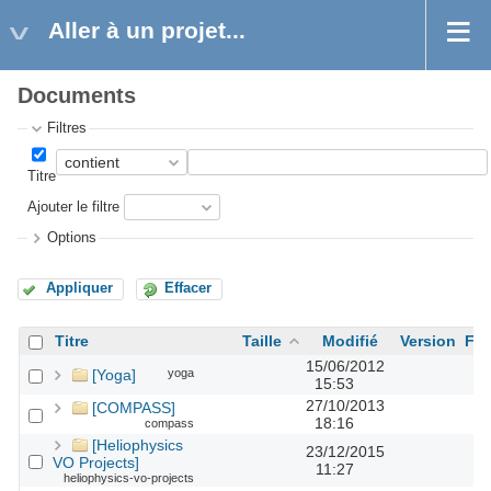
Aller à un projet...
Documents
Filtres
Titre
Ajouter le filtre
Options
Appliquer
Effacer
Titre
Taille
Modifié
Version
Flu
15/06/2012
[Yoga]
yoga
15:53
27/10/2013
[COMPASS]
18:16
compass
[Heliophysics
23/12/2015
VO Projects]
11:27
heliophysics-vo-projects