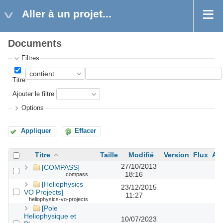
Aller à un projet...
Documents
Filtres
Titre
Ajouter le filtre
Options
Appliquer
Effacer
Titre
Taille
Modifié
Version
Flux
Au
27/10/2013
[COMPASS]
18:16
compass
[Heliophysics
23/12/2015
VO Projects]
11:27
heliophysics-vo-projects
[Pole
Heliophysique et
10/07/2023