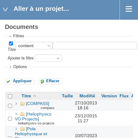
Aller à un projet...
Documents
Filtres
Titre
Ajouter le filtre
Options
Appliquer
Effacer
Titre
Taille
Modifié
Version
Flux
Au
27/10/2013
[COMPASS]
18:16
compass
[Heliophysics
23/12/2015
VO Projects]
11:27
heliophysics-vo-projects
[Pole
Heliophysique et
10/07/2023