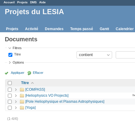
Accueil
Projets
DMS
Aide
Projets du LESIA
Projets
Activité
Demandes
Temps passé
Gantt
Calendrier
Documents
Filtres
Titre
Options
Appliquer
Effacer
Titre
[COMPASS]
[Heliophysics VO Projects]
h
[Pole Heliophysique et Plasmas Astrophysiques]
[Yoga]
(1-4/4)