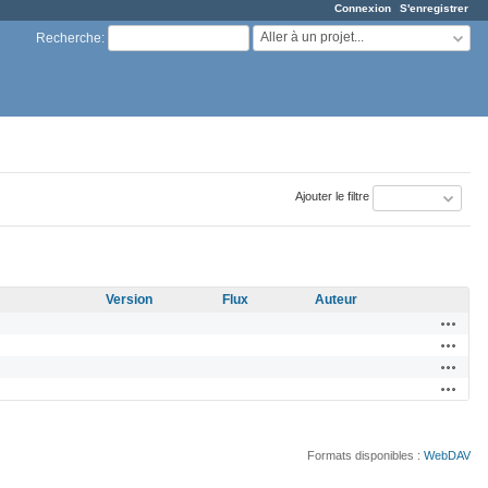
Connexion
S'enregistrer
Aller à un projet...
Recherche
:
Ajouter le filtre
Version
Flux
Auteur
Actions
Actions
Actions
Actions
Formats disponibles :
WebDAV