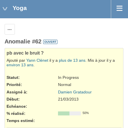
Yoga
Actions
Anomalie #62
OUVERT
pb avec le bruit ?
Ajouté par
Yann Clénet
il y a
plus de 13 ans
. Mis à jour il y a
environ 13 ans
.
Statut:
In Progress
Priorité:
Normal
Assigné à:
Damien Gratadour
Début:
21/03/2013
Echéance:
% réalisé:
50%
Temps estimé: