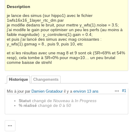
Description
je lance des simus (sur hippo1) avec le fichier
1wfs16x16_1layer_rtc_dm.par
je modifie dedans le bruit, pour mettre y_wfs(1).noise = 3.5;
j'ai modife le gain pour optimiser un peu les perfs (au moins à
faible magnitude) : y_controlers(1).gain = 0.4;
et puis j'ai lancé des simus avec mag croissantes :
y_wfs(1).gsmag = 8., puis 9, puis 10, etc
et si les résultas avec une mag 8 et 9 sont ok (SR=69% et 54%
resp), cela tombe à SR=0% pour mag=10… un peu brutal
comme baisse de strehl
Historique
Changements
#1
Mis à jour par
Damien Gratadour
il y a
environ 13 ans
Actions
Statut
changé de
Nouveau
à
In Progress
% réalisé
changé de
0
à
50
Actions