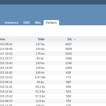
Annonces
DMS
Wiki
Fichiers
Date
Taille
D/L
013 08:41
137 ko
4037
013 08:40
154 ko
3938
017 15:52
175 ko
3035
013 15:27
65 ko
1586
015 15:42
193 ko
1148
015 14:50
118 ko
1084
013 16:40
100 ko
828
015 15:42
6,47 Mo
773
013 09:41
18 ko
680
014 11:42
55,2 ko
659
014 11:42
51,3 ko
623
015 15:42
57,5 ko
556
014 08:53
13,5 ko
539
015 14:45
106 ko
475