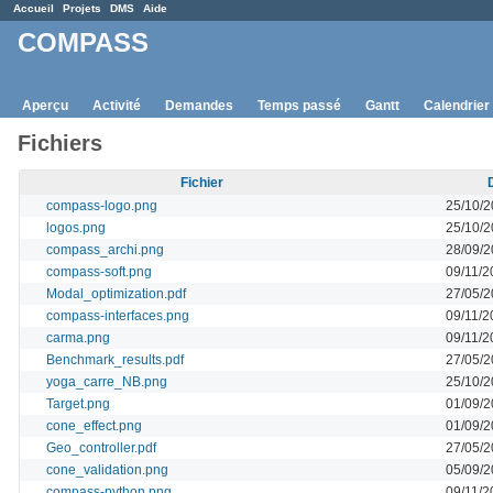
Accueil
Projets
DMS
Aide
COMPASS
Aperçu
Activité
Demandes
Temps passé
Gantt
Calendrier
Fichiers
Fichier
compass-logo.png
25/10/2
logos.png
25/10/2
compass_archi.png
28/09/2
compass-soft.png
09/11/2
Modal_optimization.pdf
27/05/2
compass-interfaces.png
09/11/2
carma.png
09/11/2
Benchmark_results.pdf
27/05/2
yoga_carre_NB.png
25/10/2
Target.png
01/09/2
cone_effect.png
01/09/2
Geo_controller.pdf
27/05/2
cone_validation.png
05/09/2
compass-python.png
09/11/2