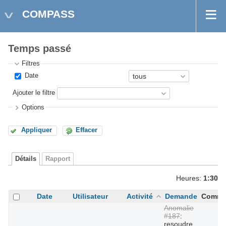
COMPASS
Temps passé
Filtres
Date
Ajouter le filtre
Options
Appliquer
Effacer
Détails
Rapport
Heures:
1:30
Date
Utilisateur
Activité
Demande
Comme
Anomalie
#187
:
resoudre