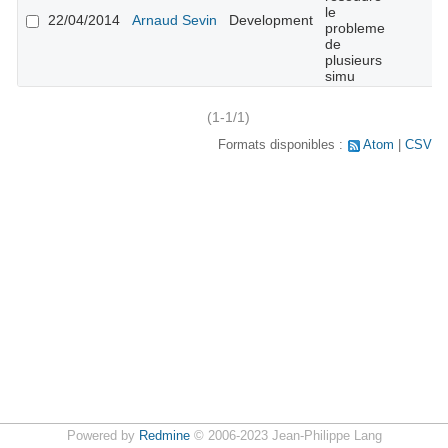
le
22/04/2014
Arnaud Sevin
Development
probleme
de
plusieurs
simu
(1-1/1)
Formats disponibles :
Atom
CSV
Powered by
Redmine
© 2006-2023 Jean-Philippe Lang