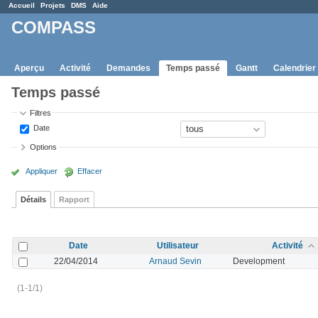
Accueil
Projets
DMS
Aide
COMPASS
Aperçu
Activité
Demandes
Temps passé
Gantt
Calendrier
Temps passé
Filtres
Date
Options
Appliquer
Effacer
Détails
Rapport
Date
Utilisateur
Activité
22/04/2014
Arnaud Sevin
Development
(1-1/1)