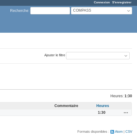
Connexion
S'enregistrer
COMPASS
Recherche
:
Ajouter le filtre
Heures:
1:30
Commentaire
Heures
Actions
1:30
Formats disponibles :
Atom
CSV