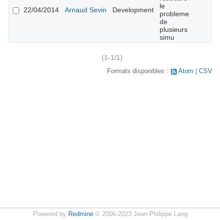
le
22/04/2014
Arnaud Sevin
Development
probleme
de
plusieurs
simu
(1-1/1)
Formats disponibles :
Atom
CSV
Powered by
Redmine
© 2006-2023 Jean-Philippe Lang