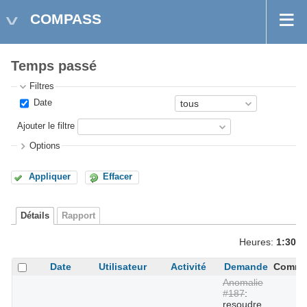
COMPASS
Temps passé
Filtres
Date
Ajouter le filtre
Options
Appliquer
Effacer
Détails
Rapport
Heures:
1:30
Date
Utilisateur
Activité
Demande
Comme
Anomalie
#187
:
resoudre