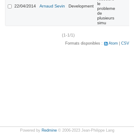
le
22/04/2014
Arnaud Sevin
Development
probleme
de
plusieurs
simu
(1-1/1)
Formats disponibles :
Atom
CSV
Powered by
Redmine
© 2006-2023 Jean-Philippe Lang