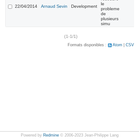
le
22/04/2014
Arnaud Sevin
Development
probleme
de
plusieurs
simu
(1-1/1)
Formats disponibles :
Atom
CSV
Powered by
Redmine
© 2006-2023 Jean-Philippe Lang