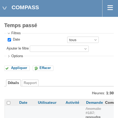
COMPASS
Temps passé
Filtres
Date
Ajouter le filtre
Options
Appliquer
Effacer
Détails
Rapport
Heures:
1:30
Date
Utilisateur
Activité
Demande
Comme
Anomalie
#187
:
resoudre