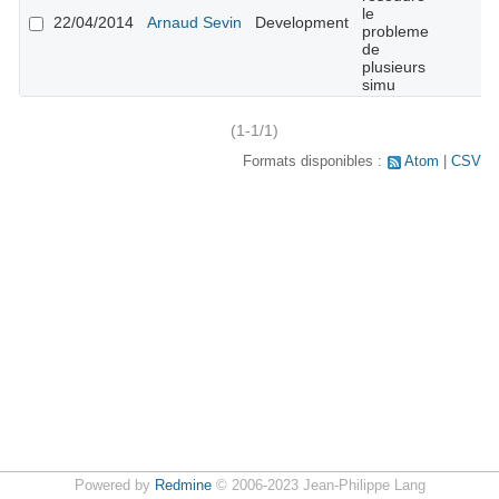
le
22/04/2014
Arnaud Sevin
Development
probleme
de
plusieurs
simu
(1-1/1)
Formats disponibles :
Atom
CSV
Powered by
Redmine
© 2006-2023 Jean-Philippe Lang