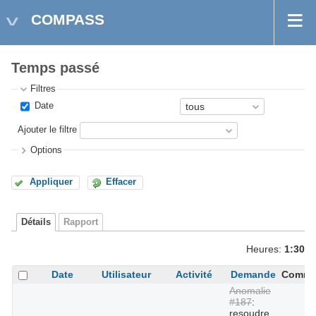
COMPASS
Temps passé
Filtres
Date
Ajouter le filtre
Options
Appliquer
Effacer
Détails
Rapport
Heures:
1:30
Date
Utilisateur
Activité
Demande
Comme
Anomalie
#187
:
resoudre