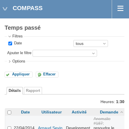
COMPASS
Temps passé
Filtres
Date
Ajouter le filtre
Options
Appliquer
Effacer
Détails
Rapport
Heures:
1:30
Date
Utilisateur
Activité
Demande
C
Anomalie
#187
:
22/04/2014
Arnaud Sevin
Development
resoudre le