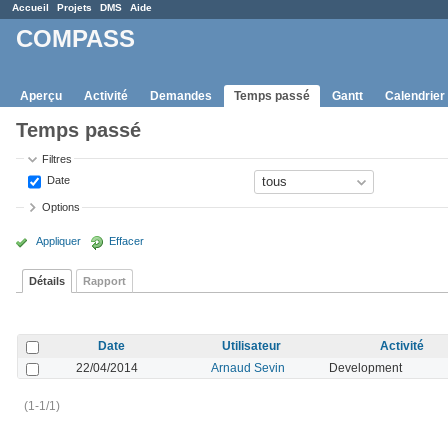
Accueil
Projets
DMS
Aide
COMPASS
Aperçu
Activité
Demandes
Temps passé
Gantt
Calendrier
Temps passé
Filtres
Date
Options
Appliquer
Effacer
Détails
Rapport
Date
Utilisateur
Activité
22/04/2014
Arnaud Sevin
Development
(1-1/1)