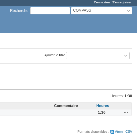
Connexion
S'enregistrer
COMPASS
Recherche
:
Ajouter le filtre
Heures:
1:30
Commentaire
Heures
Actions
1:30
Formats disponibles :
Atom
CSV