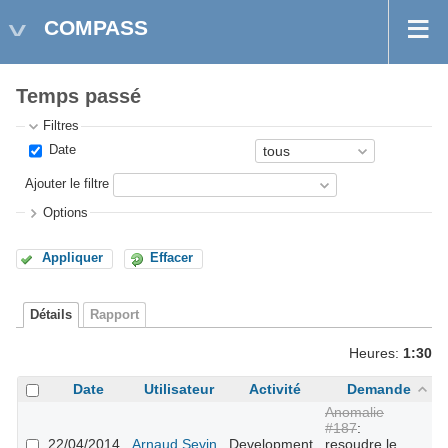
COMPASS
Temps passé
Filtres
Date
Ajouter le filtre
Options
Appliquer
Effacer
Détails
Rapport
Heures:
1:30
Date
Utilisateur
Activité
Demande
C
Anomalie
#187
:
22/04/2014
Arnaud Sevin
Development
resoudre le