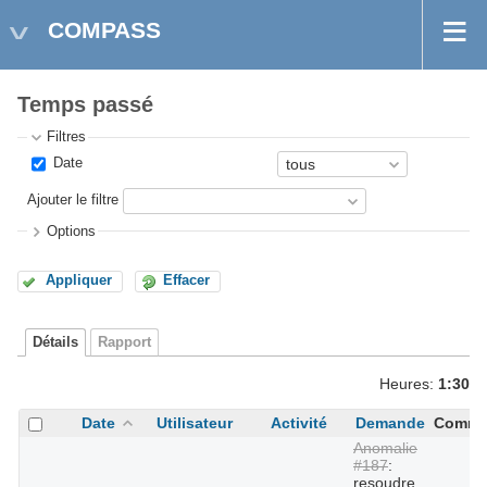
COMPASS
Temps passé
Filtres
Date
Ajouter le filtre
Options
Appliquer
Effacer
Détails
Rapport
Heures:
1:30
Date
Utilisateur
Activité
Demande
Comme
Anomalie
#187
:
resoudre