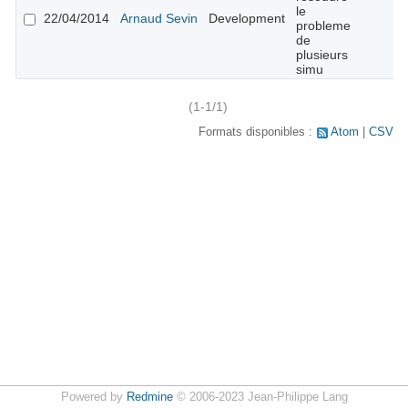
le
22/04/2014
Arnaud Sevin
Development
probleme
de
plusieurs
simu
(1-1/1)
Formats disponibles :
Atom
CSV
Powered by
Redmine
© 2006-2023 Jean-Philippe Lang