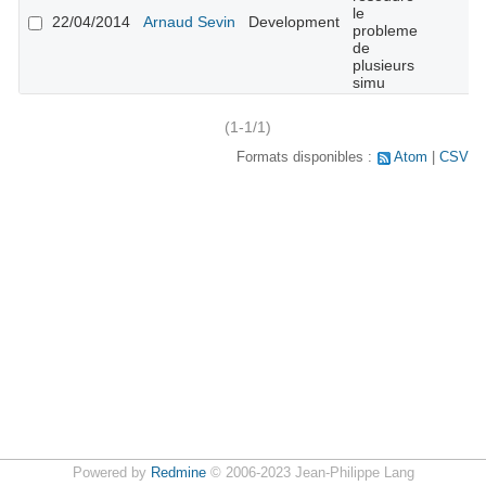
le
22/04/2014
Arnaud Sevin
Development
probleme
de
plusieurs
simu
(1-1/1)
Formats disponibles :
Atom
CSV
Powered by
Redmine
© 2006-2023 Jean-Philippe Lang