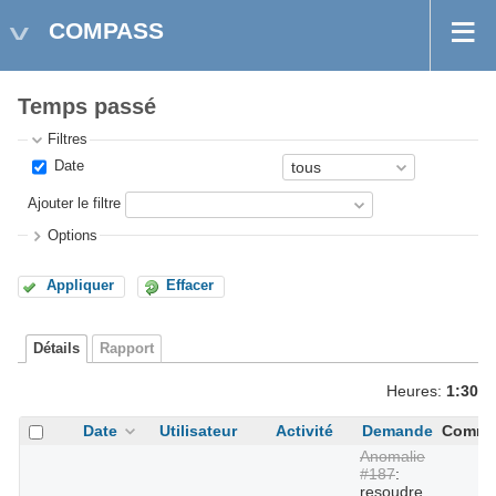
COMPASS
Temps passé
Filtres
Date
Ajouter le filtre
Options
Appliquer
Effacer
Détails
Rapport
Heures:
1:30
Date
Utilisateur
Activité
Demande
Comme
Anomalie
#187
:
resoudre