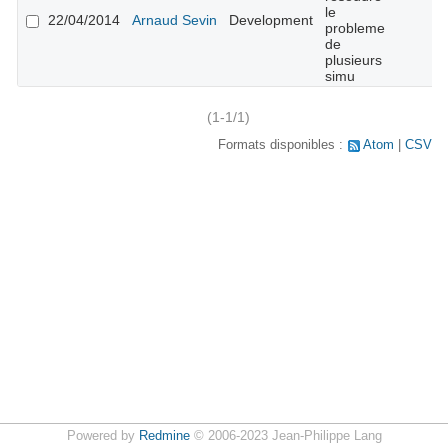
le
22/04/2014
Arnaud Sevin
Development
probleme
de
plusieurs
simu
(1-1/1)
Formats disponibles :
Atom
CSV
Powered by
Redmine
© 2006-2023 Jean-Philippe Lang