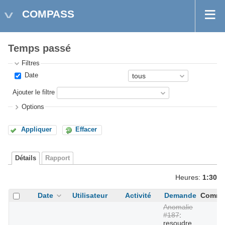
COMPASS
Temps passé
Filtres
Date
Ajouter le filtre
Options
Appliquer
Effacer
Détails
Rapport
Heures:
1:30
Date
Utilisateur
Activité
Demande
Comme
Anomalie
#187
:
resoudre