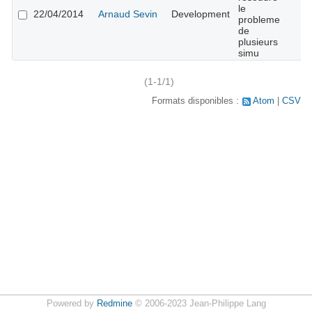
le
22/04/2014
Arnaud Sevin
Development
probleme
de
plusieurs
simu
(1-1/1)
Formats disponibles :
Atom
CSV
Powered by
Redmine
© 2006-2023 Jean-Philippe Lang