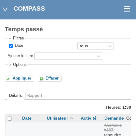
COMPASS
Temps passé
Filtres
Date
Ajouter le filtre
Options
Appliquer
Effacer
Détails
Rapport
Heures:
1:30
Date
Utilisateur
Activité
Demande
Com
Anomalie
#187
:
resoudre