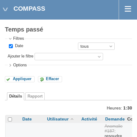
COMPASS
Temps passé
Filtres
Date
Ajouter le filtre
Options
Appliquer
Effacer
Détails
Rapport
Heures:
1:30
Date
Utilisateur
Activité
Demande
Com
Anomalie
#187
:
resoudre