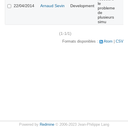
le
22/04/2014
Arnaud Sevin
Development
probleme
de
plusieurs
simu
(1-1/1)
Formats disponibles :
Atom
CSV
Powered by
Redmine
© 2006-2023 Jean-Philippe Lang