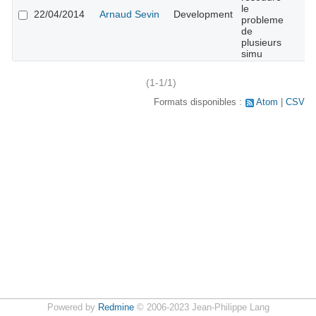
le
22/04/2014
Arnaud Sevin
Development
probleme
de
plusieurs
simu
(1-1/1)
Formats disponibles :
Atom
CSV
Powered by
Redmine
© 2006-2023 Jean-Philippe Lang