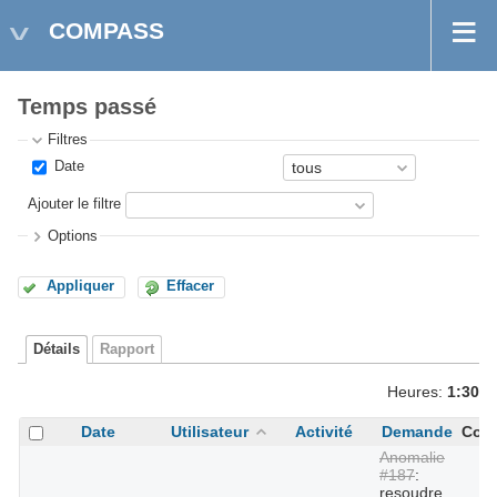
COMPASS
Temps passé
Filtres
Date
Ajouter le filtre
Options
Appliquer
Effacer
Détails
Rapport
Heures:
1:30
Date
Utilisateur
Activité
Demande
Com
Anomalie
#187
:
resoudre