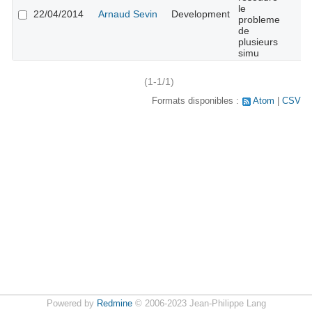
le
22/04/2014
Arnaud Sevin
Development
probleme
de
plusieurs
simu
(1-1/1)
Formats disponibles :
Atom
CSV
Powered by
Redmine
© 2006-2023 Jean-Philippe Lang