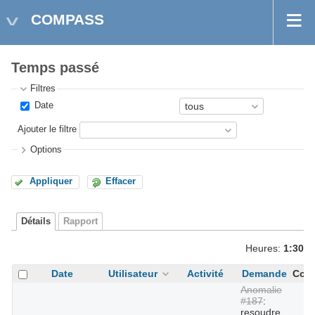
COMPASS
Temps passé
Filtres
Date
Ajouter le filtre
Options
Appliquer
Effacer
Détails
Rapport
Heures:
1:30
Date
Utilisateur
Activité
Demande
Com
Anomalie
#187
:
resoudre