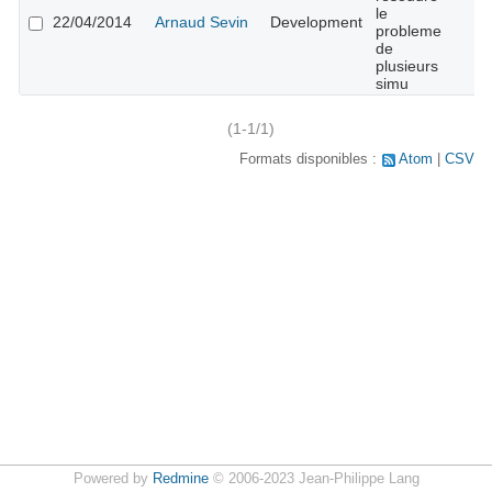
le
22/04/2014
Arnaud Sevin
Development
probleme
de
plusieurs
simu
(1-1/1)
Formats disponibles :
Atom
CSV
Powered by
Redmine
© 2006-2023 Jean-Philippe Lang