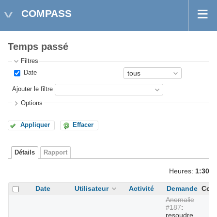
COMPASS
Temps passé
Filtres
Date
Ajouter le filtre
Options
Appliquer
Effacer
Détails
Rapport
Heures:
1:30
Date
Utilisateur
Activité
Demande
Com
Anomalie
#187
:
resoudre