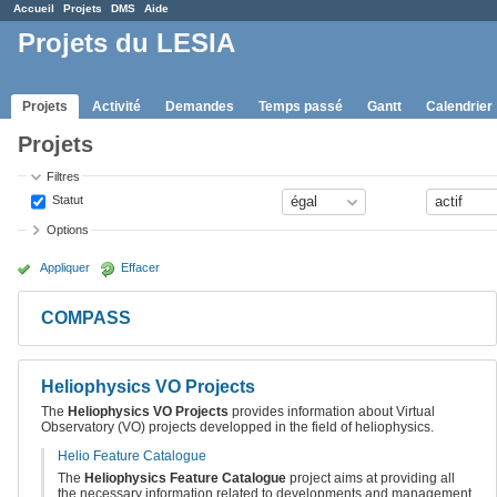
Accueil
Projets
DMS
Aide
Projets du LESIA
Projets
Activité
Demandes
Temps passé
Gantt
Calendrier
Projets
Filtres
Statut
Options
Appliquer
Effacer
COMPASS
Heliophysics VO Projects
The
Heliophysics VO Projects
provides information about Virtual
Observatory (VO) projects developped in the field of heliophysics.
Helio Feature Catalogue
The
Heliophysics Feature Catalogue
project aims at providing all
the necessary information related to developments and management