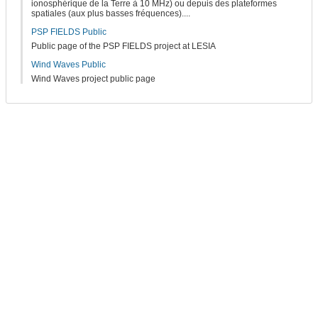
ionosphérique de la Terre à 10 MHz) ou depuis des plateformes
spatiales (aux plus basses fréquences)....
PSP FIELDS Public
Public page of the PSP FIELDS project at LESIA
Wind Waves Public
Wind Waves project public page