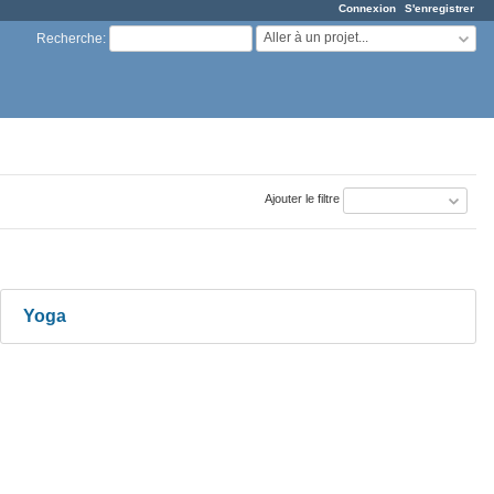
Connexion
S'enregistrer
Aller à un projet...
Recherche
:
Ajouter le filtre
Yoga