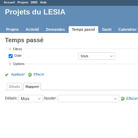
Accueil
Projets
DMS
Aide
Projets du LESIA
Projets
Activité
Demandes
Temps passé
Gantt
Calendrier
Temps passé
Filtres
Date
Options
Appliquer
Effacer
Détails
Rapport
Détails
:
Ajouter
:
Effacer