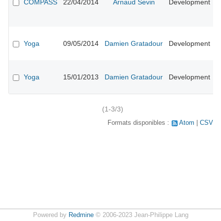
COMPASS
22/04/2014
Arnaud Sevin
Development
p
p
s
E
#
Yoga
09/05/2014
Damien Gratadour
Development
n
l
A
#
Yoga
15/01/2013
Damien Gratadour
Development
d
in
(1-3/3)
Formats disponibles :
Atom
CSV
Powered by
Redmine
© 2006-2023 Jean-Philippe Lang