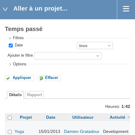
Aller à un projet...
Temps passé
Filtres
Date
Ajouter le filtre
Options
Appliquer
Effacer
Détails
Rapport
Heures:
1:42
Projet
Date
Utilisateur
Activité
A
#
Yoga
15/01/2013
Damien Gratadour
Development
d