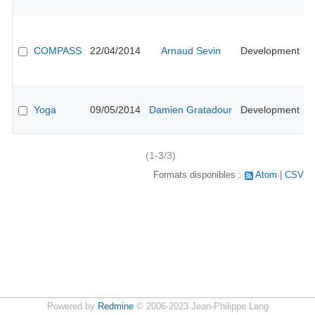
in
A
#
r
COMPASS
22/04/2014
Arnaud Sevin
Development
p
p
s
E
#
Yoga
09/05/2014
Damien Gratadour
Development
n
l
(1-3/3)
Formats disponibles :
Atom
CSV
Powered by
Redmine
© 2006-2023 Jean-Philippe Lang