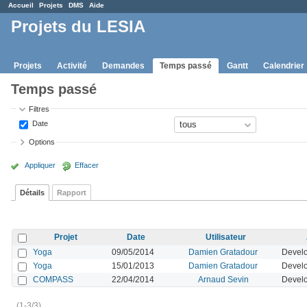
Accueil
Projets
DMS
Aide
Projets du LESIA
Projets
Activité
Demandes
Temps passé
Gantt
Calendrier
Temps passé
Filtres
Date
Options
Appliquer
Effacer
Détails
Rapport
Projet
Date
Utilisateur
Yoga
09/05/2014
Damien Gratadour
Devel
Yoga
15/01/2013
Damien Gratadour
Devel
COMPASS
22/04/2014
Arnaud Sevin
Devel
(1-3/3)