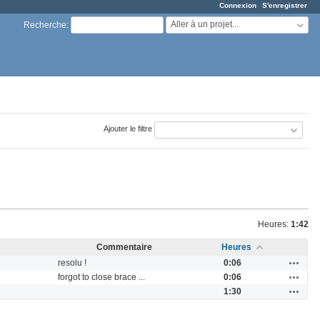
Connexion
S'enregistrer
Aller à un projet...
Recherche
:
Ajouter le filtre
Heures:
1:42
Commentaire
Heures
Actions
resolu !
0:06
Actions
forgot to close brace ...
0:06
Actions
1:30