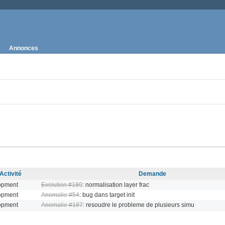
Annonces
Activité
Demande
opment
Evolution #180
: normalisation layer frac
opment
Anomalie #54
: bug dans target init
opment
Anomalie #187
: resoudre le probleme de plusieurs simu