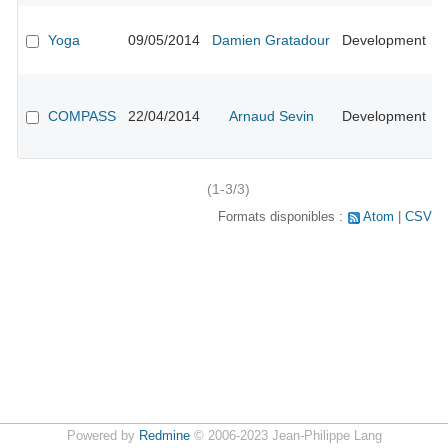
E
#
Yoga
09/05/2014
Damien Gratadour
Development
n
l
A
#
COMPASS
22/04/2014
Arnaud Sevin
Development
r
p
p
(1-3/3)
Formats disponibles :
Atom
CSV
Powered by
Redmine
© 2006-2023 Jean-Philippe Lang