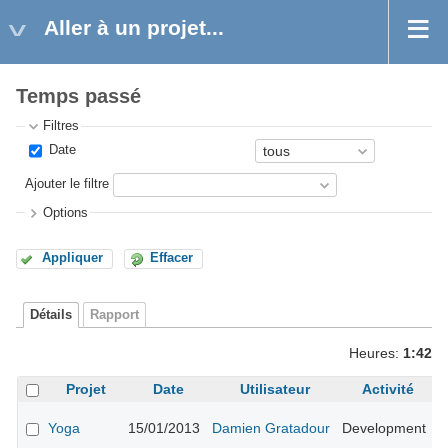
Aller à un projet...
Temps passé
Filtres
Date
Ajouter le filtre
Options
Appliquer
Effacer
Détails
Rapport
Heures:
1:42
Projet
Date
Utilisateur
Activité
A
Yoga
15/01/2013
Damien Gratadour
Development
b
t