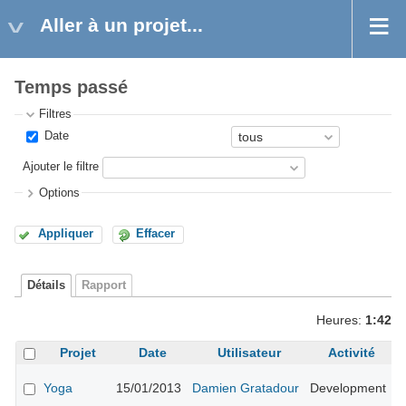
Aller à un projet...
Temps passé
Filtres
Date
Ajouter le filtre
Options
Appliquer
Effacer
Détails
Rapport
Heures:
1:42
Projet
Date
Utilisateur
Activité
A
Yoga
15/01/2013
Damien Gratadour
Development
b
t