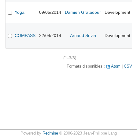
E
#
Yoga
09/05/2014
Damien Gratadour
Development
n
l
A
#
COMPASS
22/04/2014
Arnaud Sevin
Development
r
p
p
(1-3/3)
Formats disponibles :
Atom
CSV
Powered by
Redmine
© 2006-2023 Jean-Philippe Lang