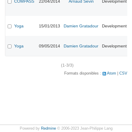
COMPASS
22/04/2014
Arnaud Sevin
Development
Yoga
15/01/2013
Damien Gratadour
Development
i
Yoga
09/05/2014
Damien Gratadour
Development
l
(1-3/3)
Formats disponibles :
Atom
CSV
Powered by
Redmine
© 2006-2023 Jean-Philippe Lang