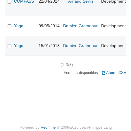
COMPASS
22/04/2014
Arnaud Sevin
Development
Yoga
09/05/2014
Damien Gratadour
Development
l
Yoga
15/01/2013
Damien Gratadour
Development
i
(1-3/3)
Formats disponibles :
Atom
CSV
Powered by
Redmine
© 2006-2023 Jean-Philippe Lang