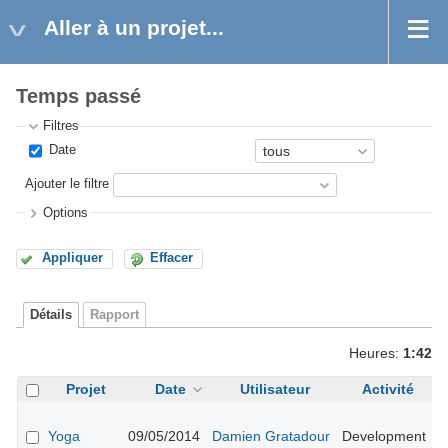
Aller à un projet...
Temps passé
Filtres
Date
Ajouter le filtre
Options
Appliquer
Effacer
Détails
Rapport
Heures:
1:42
Projet
Date
Utilisateur
Activité
E
#
Yoga
09/05/2014
Damien Gratadour
Development
n