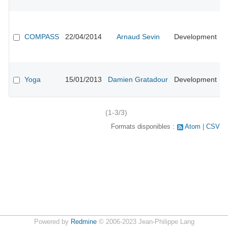
l
A
#
r
COMPASS
22/04/2014
Arnaud Sevin
Development
p
p
s
A
#
Yoga
15/01/2013
Damien Gratadour
Development
d
in
(1-3/3)
Formats disponibles :
Atom
CSV
Powered by
Redmine
© 2006-2023 Jean-Philippe Lang