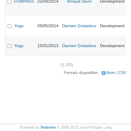
COMPASS
22/04/2014
Arnaud Sevin
Development
p
p
s
E
#
Yoga
09/05/2014
Damien Gratadour
Development
n
l
A
#
Yoga
15/01/2013
Damien Gratadour
Development
d
in
(1-3/3)
Formats disponibles :
Atom
CSV
Powered by
Redmine
© 2006-2023 Jean-Philippe Lang