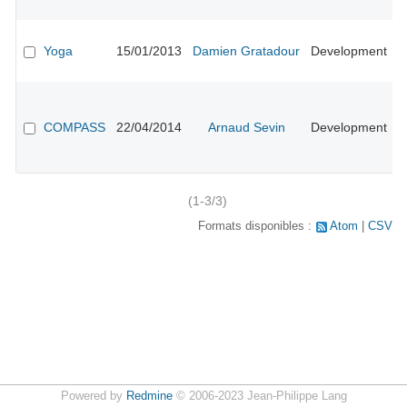
l
A
#
Yoga
15/01/2013
Damien Gratadour
Development
d
in
A
#
r
COMPASS
22/04/2014
Arnaud Sevin
Development
p
p
s
(1-3/3)
Formats disponibles :
Atom
CSV
Powered by
Redmine
© 2006-2023 Jean-Philippe Lang