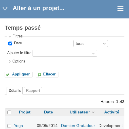
Aller à un projet...
Temps passé
Filtres
Date
Ajouter le filtre
Options
Appliquer
Effacer
Détails
Rapport
Heures:
1:42
Projet
Date
Utilisateur
Activité
E
#
Yoga
09/05/2014
Damien Gratadour
Development
n