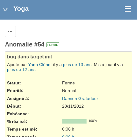
Yoga
Actions
Anomalie #54
FERMÉ
bug dans target init
Ajouté par
Yann Clénet
il y a
plus de 13 ans
. Mis à jour il y a
plus de 12 ans
.
Statut:
Fermé
Priorité:
Normal
Assigné à:
Damien Gratadour
Début:
28/11/2012
Echéance:
% réalisé:
100%
Temps estimé:
0:06 h
Temps passé:
0:06 h