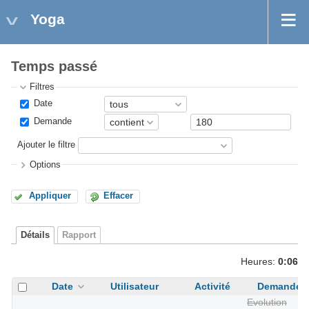
Yoga
Temps passé
Filtres
Date
Demande
Ajouter le filtre
Options
Appliquer
Effacer
Détails
Rapport
Heures:
0:06
Date
Utilisateur
Activité
Demande
Evolution