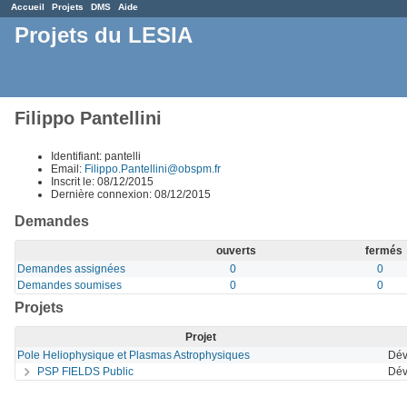
Accueil
Projets
DMS
Aide
Projets du LESIA
Filippo Pantellini
Identifiant: pantelli
Email:
Filippo.Pantellini@obspm.fr
Inscrit le: 08/12/2015
Dernière connexion: 08/12/2015
Demandes
ouverts
fermés
Demandes assignées
0
0
Demandes soumises
0
0
Projets
Projet
Pole Heliophysique et Plasmas Astrophysiques
Dév
PSP FIELDS Public
Dév