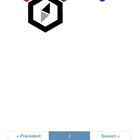
« Précédent
2
Suivant »