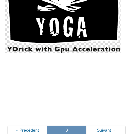
« Précédent
3
Suivant »