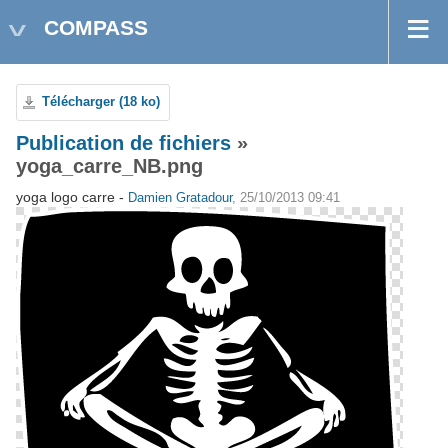
COMPASS
Télécharger (18 ko)
Publication de fichiers
»
yoga_carre_NB.png
yoga logo carre -
Damien Gratadour
, 25/10/2013 09:41