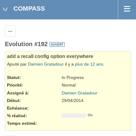
COMPASS
Actions
Evolution #192
OUVERT
add a recall config option everywhere
Ajouté par
Damien Gratadour
il y a
plus de 12 ans
.
Statut:
In Progress
Priorité:
Normal
Assigné à:
Damien Gratadour
Début:
29/04/2014
Echéance:
% réalisé:
0%
Temps estimé: