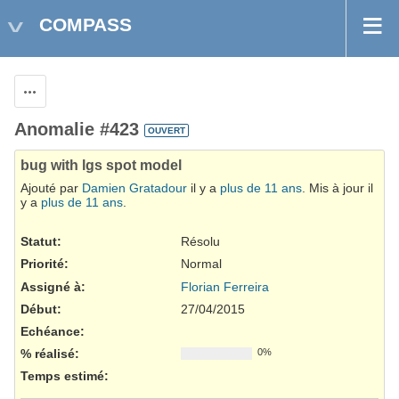
COMPASS
Actions
Anomalie #423
OUVERT
bug with lgs spot model
Ajouté par
Damien Gratadour
il y a
plus de 11 ans
. Mis à jour il
y a
plus de 11 ans
.
Statut:
Résolu
Priorité:
Normal
Assigné à:
Florian Ferreira
Début:
27/04/2015
Echéance:
% réalisé:
0%
Temps estimé: