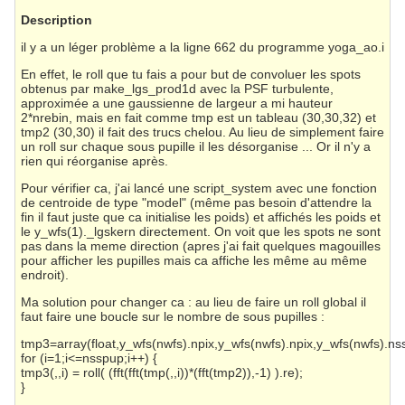
Description
il y a un léger problème a la ligne 662 du programme yoga_ao.i
En effet, le roll que tu fais a pour but de convoluer les spots
obtenus par make_lgs_prod1d avec la PSF turbulente,
approximée a une gaussienne de largeur a mi hauteur
2*nrebin, mais en fait comme tmp est un tableau (30,30,32) et
tmp2 (30,30) il fait des trucs chelou. Au lieu de simplement faire
un roll sur chaque sous pupille il les désorganise ... Or il n'y a
rien qui réorganise après.
Pour vérifier ca, j'ai lancé une script_system avec une fonction
de centroide de type "model" (même pas besoin d'attendre la
fin il faut juste que ca initialise les poids) et affichés les poids et
le y_wfs(1)._lgskern directement. On voit que les spots ne sont
pas dans la meme direction (apres j'ai fait quelques magouilles
pour afficher les pupilles mais ca affiche les même au même
endroit).
Ma solution pour changer ca : au lieu de faire un roll global il
faut faire une boucle sur le nombre de sous pupilles :
tmp3=array(float,y_wfs(nwfs).npix,y_wfs(nwfs).npix,y_wfs(nwfs).ns
for (i=1;i<=nsspup;i++) {
tmp3(,,i) = roll( (fft(fft(tmp(,,i))*(fft(tmp2)),-1) ).re);
}