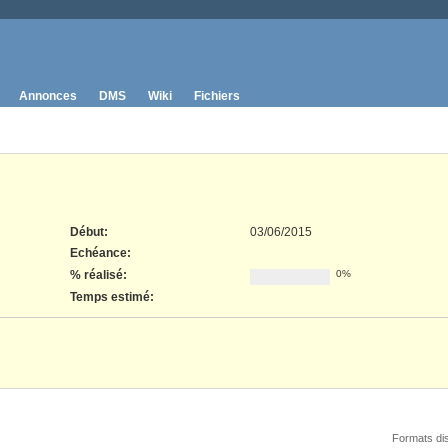
Annonces
DMS
Wiki
Fichiers
Début:
03/06/2015
Echéance:
% réalisé:
0%
Temps estimé:
Formats di