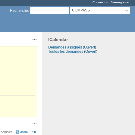
Connexion
S'enregistrer
COMPASS
Recherche
:
ICalendar
Actions
Demandes assignés
(
Ouvert
)
Toutes les demandes
(
Ouvert
)
Actions
sponibles :
Atom
PDF